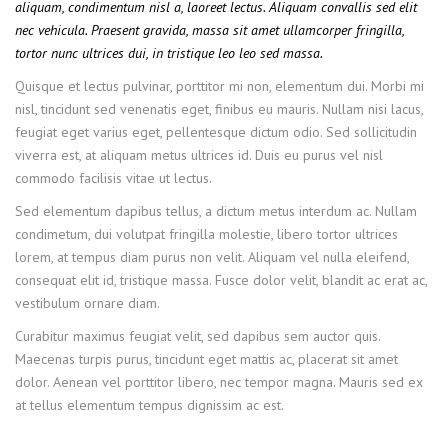
aliquam, condimentum nisl a, laoreet lectus. Aliquam convallis sed elit
nec vehicula. Praesent gravida, massa sit amet ullamcorper fringilla,
tortor nunc ultrices dui, in tristique leo leo sed massa.
Quisque et lectus pulvinar, porttitor mi non, elementum dui. Morbi mi
nisl, tincidunt sed venenatis eget, finibus eu mauris. Nullam nisi lacus,
feugiat eget varius eget, pellentesque dictum odio. Sed sollicitudin
viverra est, at aliquam metus ultrices id. Duis eu purus vel nisl
commodo facilisis vitae ut lectus.
Sed elementum dapibus tellus, a dictum metus interdum ac. Nullam
condimetum, dui volutpat fringilla molestie, libero tortor ultrices
lorem, at tempus diam purus non velit. Aliquam vel nulla eleifend,
consequat elit id, tristique massa. Fusce dolor velit, blandit ac erat ac,
vestibulum ornare diam.
Curabitur maximus feugiat velit, sed dapibus sem auctor quis.
Maecenas turpis purus, tincidunt eget mattis ac, placerat sit amet
dolor. Aenean vel porttitor libero, nec tempor magna. Mauris sed ex
at tellus elementum tempus dignissim ac est.