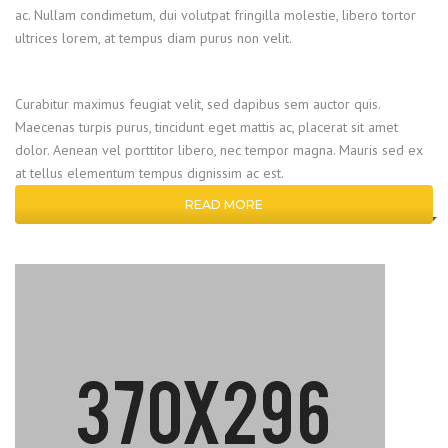
ac. Nullam condimetum, dui volutpat fringilla molestie, libero tortor
ultrices lorem, at tempus diam purus non velit.
Curabitur maximus feugiat velit, sed dapibus sem auctor quis.
Maecenas turpis purus, tincidunt eget mattis ac, placerat sit amet
dolor. Aenean vel porttitor libero, nec tempor magna. Mauris sed ex
at tellus elementum tempus dignissim ac est.
READ MORE