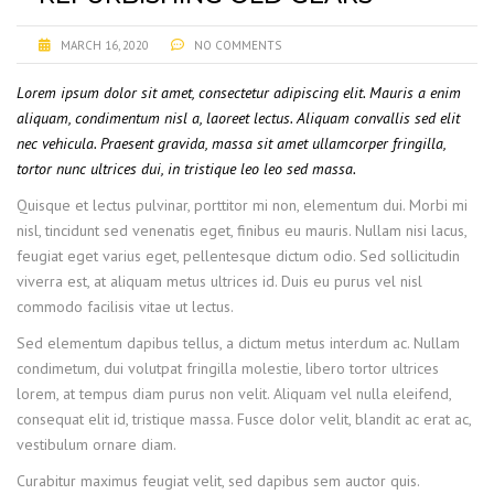
MARCH 16, 2020
NO COMMENTS
Lorem ipsum dolor sit amet, consectetur adipiscing elit. Mauris a enim
aliquam, condimentum nisl a, laoreet lectus. Aliquam convallis sed elit
nec vehicula. Praesent gravida, massa sit amet ullamcorper fringilla,
tortor nunc ultrices dui, in tristique leo leo sed massa.
Quisque et lectus pulvinar, porttitor mi non, elementum dui. Morbi mi
nisl, tincidunt sed venenatis eget, finibus eu mauris. Nullam nisi lacus,
feugiat eget varius eget, pellentesque dictum odio. Sed sollicitudin
viverra est, at aliquam metus ultrices id. Duis eu purus vel nisl
commodo facilisis vitae ut lectus.
Sed elementum dapibus tellus, a dictum metus interdum ac. Nullam
condimetum, dui volutpat fringilla molestie, libero tortor ultrices
lorem, at tempus diam purus non velit. Aliquam vel nulla eleifend,
consequat elit id, tristique massa. Fusce dolor velit, blandit ac erat ac,
vestibulum ornare diam.
Curabitur maximus feugiat velit, sed dapibus sem auctor quis.