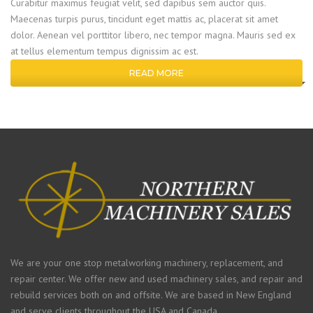
Curabitur maximus feugiat velit, sed dapibus sem auctor quis.
Maecenas turpis purus, tincidunt eget mattis ac, placerat sit amet
dolor. Aenean vel porttitor libero, nec tempor magna. Mauris sed ex
at tellus elementum tempus dignissim ac est.
READ MORE
We are your one stop metalworking machinery, replacement, and
repair center. We offer new and used machinery sales, and repair and
rebuild services both on and offsite. We are based in New England
and serve clients throughout the USA and Canada.