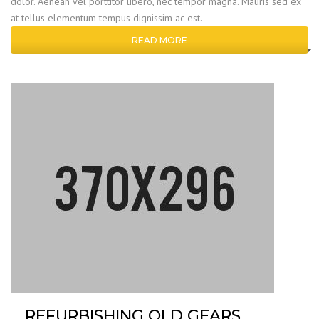
dolor. Aenean vel porttitor libero, nec tempor magna. Mauris sed ex
at tellus elementum tempus dignissim ac est.
READ MORE
REFURBISHING OLD GEARS