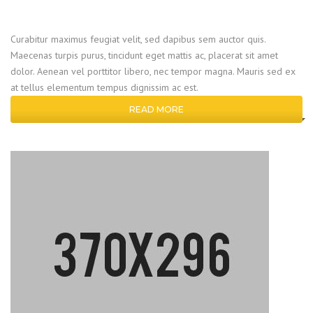
Curabitur maximus feugiat velit, sed dapibus sem auctor quis.
Maecenas turpis purus, tincidunt eget mattis ac, placerat sit amet
dolor. Aenean vel porttitor libero, nec tempor magna. Mauris sed ex
at tellus elementum tempus dignissim ac est.
READ MORE