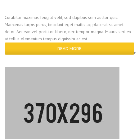
Curabitur maximus feugiat velit, sed dapibus sem auctor quis.
Maecenas turpis purus, tincidunt eget mattis ac, placerat sit amet
dolor. Aenean vel porttitor libero, nec tempor magna. Mauris sed ex
at tellus elementum tempus dignissim ac est.
READ MORE